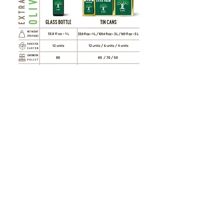
Kontaktieren Sie uns
Aydoğdu Mah. Mimar Sinan Cad.
Nr.:99/A
Nazilli,
Aydin, TÜRKEI
info@sovegean.com
MP:
+90 530 832 5343
TÄGLICH GEÖFFNET
Mo - Fr 9-19 Uhr