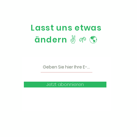
Lasst uns etwas
ändern ✌️ 🌱 🌎
Jetzt abonnieren