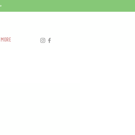
»
More