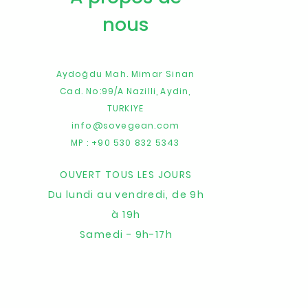
nous
Aydoğdu Mah. Mimar Sinan
Cad. No:99/A
Nazilli,
Aydin,
TURKIYE
info@sovegean.com
MP : +90 530 832 5343
OUVERT TOUS LES JOURS
Du lundi au vendredi, de 9h
à 19h
Samedi - 9h-17h