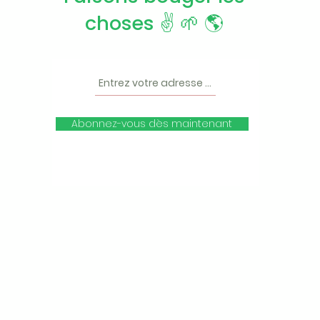
choses ✌️ 🌱 🌎
Abonnez-vous dès maintenant