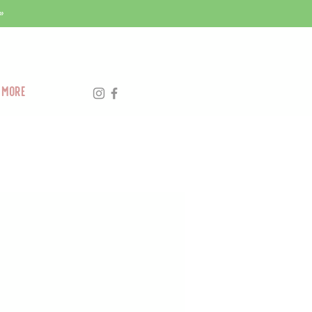
»
More