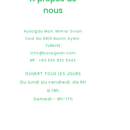
nous
Aydoğdu Mah. Mimar Sinan
Cad. No:99/A
Nazilli,
Aydin,
TURKIYE
info@sovegean.com
MP : +90 530 832 5343
OUVERT TOUS LES JOURS
Du lundi au vendredi, de 9h
à 19h
Samedi - 9h-17h