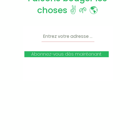
choses ✌️ 🌱 🌎
Abonnez-vous dès maintenant